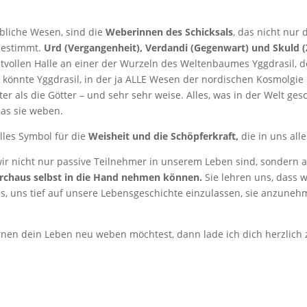
ibliche Wesen, sind die
Weberinnen des Schicksals
, das nicht nur
bestimmt.
Urd (Vergangenheit), Verdandi (Gegenwart) und Skuld (
tvollen Halle an einer der Wurzeln des Weltenbaumes Yggdrasil, d
könnte Yggdrasil, in der ja ALLE Wesen der nordischen Kosmolgie
älter als die Götter – und sehr sehr weise. Alles, was in der Welt gesc
das sie weben.
lles Symbol für die
Weisheit und die Schöpferkraft,
die in uns all
wir nicht nur passive Teilnehmer in unserem Leben sind, sondern 
urchaus selbst in die Hand nehmen können.
Sie lehren uns, dass 
s, uns tief auf unsere Lebensgeschichte einzulassen, sie anzune
rnen dein Leben neu weben möchtest, dann lade ich dich herzlich