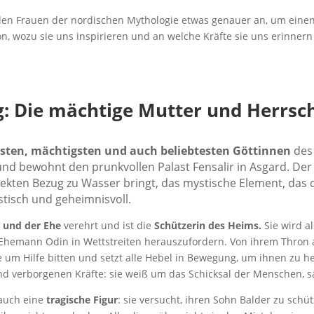
den Frauen der nordischen Mythologie etwas genauer an, um einen
 wozu sie uns inspirieren und an welche Kräfte sie uns erinnern
g: Die mächtige Mutter und Herrsc
sten, mächtigsten und auch beliebtesten Göttinnen
des 
 und bewohnt den prunkvollen Palast Fensalir in Asgard. Der 
irekten Bezug zu Wasser bringt, das mystische Element, das
tisch und geheimnisvoll.
e und der Ehe
verehrt und ist die
Schützerin des Heims.
Sie wird a
en Ehemann Odin in Wettstreiten herauszufordern. Von ihrem Thron 
 um Hilfe bitten und setzt alle Hebel in Bewegung, um ihnen zu he
nd verborgenen Kräfte: sie weiß um das Schicksal der Menschen, 
 auch eine
tragische Figur
: sie versucht, ihren Sohn Balder zu schü