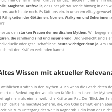
e dich mit deiner inneren Kraft verbindet: Tauche mit mir ein in d
lle, Magische, Kraftvolle
, das über Jahrtausende hinweg in den w
ieren, auch heute noch. Es lädt uns ein, in unserem Alltagsgewusel
d Fähigkeiten der Göttinnen, Nornen, Walkyren und Seherinnen
z
mir?
eise zu den
starken Frauen der nordischen Mythen.
Wir begegne
uren, die schillernd sind und inspirierend.
Und vielleicht sind sie
dividuelle oder gesellschaftliche,
heute wichtiger denn je.
Am End
dich mit den Kräften verbinden kannst.
Altes Wissen mit aktueller Relevan
 weiblichen Kräften in den Mythen. Auch wenn die Geschichten de
ert die Bedeutung der weiblichen Kräfte beim Lesen der Mythen
befragt mehr als einmal weibliche Kräfte um Rat. Der “Blick der Sehe
 schildert eine mächtige Seherin, die, von Odin befragt, einen 
eit bis zum Untergang der Welt in Ragnarök. Odin kann das nicht