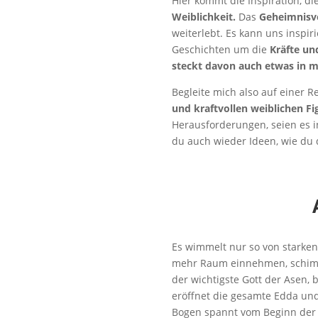
Hier kommt die Inspiration, di
Weiblichkeit.
Das
Geheimnisvo
weiterlebt. Es kann uns inspir
Geschichten um die
Kräfte un
steckt davon auch etwas in 
Begleite mich also auf einer R
und kraftvollen weiblichen Fig
Herausforderungen, seien es in
du auch wieder Ideen, wie du 
Es wimmelt nur so von starken
mehr Raum einnehmen, schimm
der wichtigste Gott der Asen, 
eröffnet die gesamte Edda und
Bogen spannt vom Beginn der Z