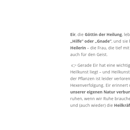
Eir
, die
Göttin der Heilung
, le
„Hilfe“ oder „Gnade“
, und sie
Heilerin
– die Frau, die tief m
auch für den Geist.
👉 Gerade Eir hat eine wichtig
Heilkunst liegt – und Heilkuns
der Pflanzen ist leider verlo
Hexenverfolgung. Eir erinnert 
unserer eigenen Natur verbu
ruhen, wenn wir Ruhe brauchen
und (auch wieder) die
Heilkrä