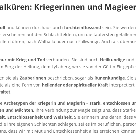
alküren: Kriegerinnen und Magiee
oll
und können durchaus auch
furchteinflössend
sein. Sie werden
ie erscheinen auf den Schlachtfeldern, um die tapfersten gefallen
Hallen führen, nach Walhalla oder nach Folkwangr. Auch als über
 nur mit Krieg und Tod
verbunden. Sie sind auch
Heilkundige
und b
zum Berg der Heilung, dem Lyfiaberg, wo sie von der Göttin Eir gepfl
n sie als
Zauberinnen
beschrieben, sogar als
Runenkundige
. Sie
te als eine Form von
heilender oder spiritueller Kraft
interpretiert
altet.
ie
Archetypen der Kriegerin und Magierin
–
stark, entschlossen un
ten und Mächten.
Ihre Verbindung zur Magie zeigt uns, dass Stärke
eit, Entschlossenheit und Weisheit.
Sie erinnern uns daran, dass 
 die ihre eigenen Schlachten schlagen, sei es im beruflichen, persö
uns, dass wir mit Mut und Entschlossenheit alles erreichen könne