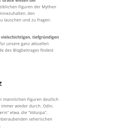
as
uralte Wesen der
eiblichen Figuren der Mythen
 innezuhalten, den
u lauschen und zu fragen:
n
vielschichtigen, tiefgründigen
 für unsere ganz aktuellen
e des Blogbeitrages findest
z
r männlichen Figuren deutlich
 immer wieder durch. Odin,
rin” etwa, die “Völuspa”,
atemberaubenden seherischen
.