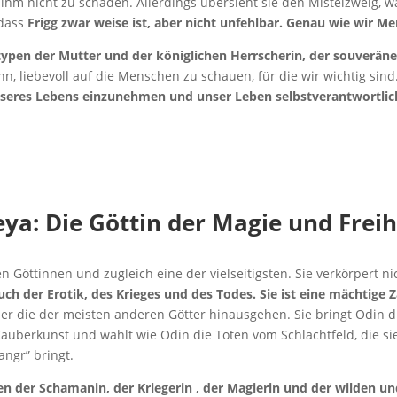
m nicht zu schaden. Allerdings übersieht sie den Mistelzweig, was
 dass
Frigg zwar weise ist, aber nicht unfehlbar. Genau wie wir M
typen der
Mutter und der königlichen Herrscherin, der souverän
n, liebevoll auf die Menschen zu schauen, für die wir wichtig sind.
nseres Lebens einzunehmen
und unser Leben selbstverantwortlic
eya: Die Göttin der Magie und Freih
en Göttinnen und zugleich eine der vielseitigsten. Sie verkörpert n
ch der Erotik, des Krieges und des Todes. Sie ist eine mächtige 
er die der meisten anderen Götter hinausgehen. Sie bringt Odin di
berkunst und wählt wie Odin die Toten vom Schlachtfeld, die sie
angr” bringt.
n der Schamanin, der Kriegerin , der Magierin und der wilden un