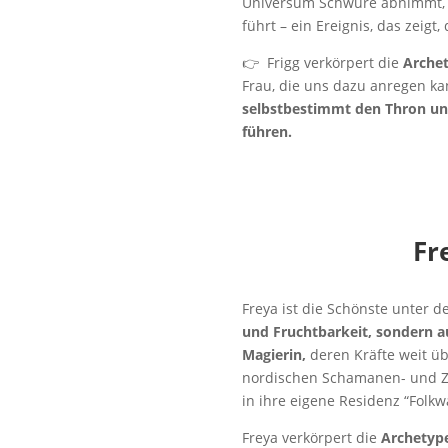
Universum Schwüre abnimmt, ih
führt – ein Ereignis, das zeigt,
👉 Frigg verkörpert die
Arche
Frau, die uns dazu anregen kan
selbstbestimmt den Thron u
führen.
Fr
Freya ist die Schönste unter d
und Fruchtbarkeit, sondern au
Magierin,
deren Kräfte weit üb
nordischen Schamanen- und Zau
in ihre eigene Residenz “Folkw
Freya verkörpert die
Archetype