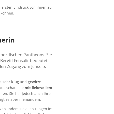
 ersten Eindruck von ihnen zu
 können.
herin
nordischen Pantheons. Sie
Bergiff Fensalir bedeutet
 den Zugang zum Jenseits
ls sehr
klug
und
gewitzt
aus schaut sie
mit liebevollem
lfen. Sie hat jedoch auch ihre
sagt es aber niemandem.
tzen, indem sie allen Dingen im