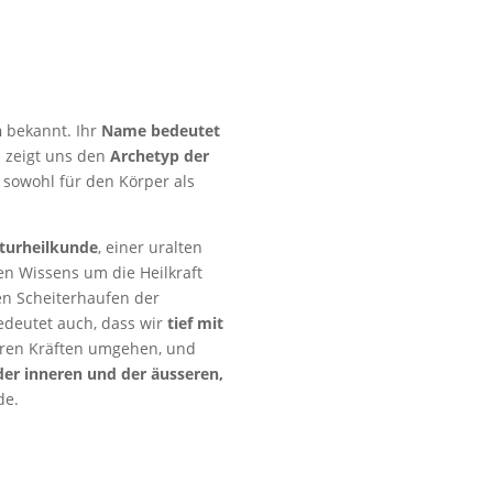
n
bekannt. Ihr
Name bedeutet
 zeigt uns den
Archetyp der
, sowohl für den Körper als
aturheilkunde
, einer uralten
en Wissens um die Heilkraft
den Scheiterhaufen der
edeutet auch, dass wir
tief mit
eren Kräften umgehen, und
der inneren und der äusseren,
rde.