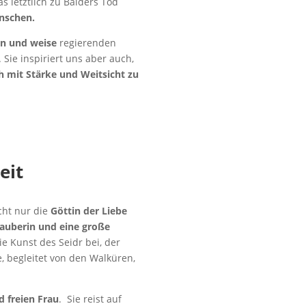
 letztlich zu Balders Tod
enschen.
en und weise
regierenden
 Sie inspiriert uns aber auch,
h mit Stärke und Weitsicht zu
eit
icht nur die
Göttin der Liebe
Zauberin und eine große
e Kunst des Seidr bei, der
, begleitet von den Walküren,
d freien Frau
. Sie reist auf