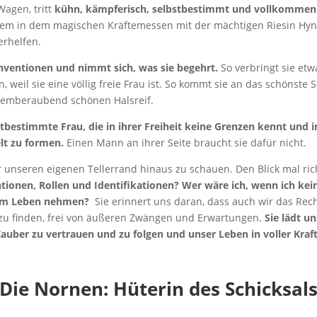
agen, tritt
kühn, kämpferisch, selbstbestimmt und vollkommen 
erem in dem magischen Kräftemessen mit der mächtigen Riesin Hyn
erhelfen.
onventionen und nimmt sich, was sie begehrt.
So verbringt sie etw
en, weil sie eine völlig freie Frau ist. So kommt sie an das schöns
temberaubend schönen Halsreif.
stbestimmte Frau, die in ihrer Freiheit keine Grenzen kennt und
lt zu formen.
Einen Mann an ihrer Seite braucht sie dafür nicht.
er unseren eigenen Tellerrand hinaus zu schauen. Den Blick mal rich
tionen, Rollen und Identifikationen? Wer wäre ich, wenn ich ke
vom Leben nehmen?
Sie erinnert uns daran, dass auch wir das Rech
zu finden, frei von äußeren Zwängen und Erwartungen.
Sie lädt u
uber zu vertrauen und zu folgen und unser Leben in voller Kraft
Die Nornen: Hüterin des Schicksal