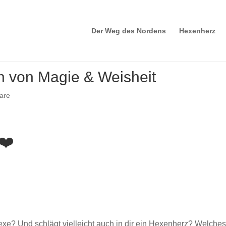
Der Weg des Nordens
Hexenherz
n von Magie & Weisheit
are
❤️
xe? Und schlägt vielleicht auch in dir ein Hexenherz? Welche