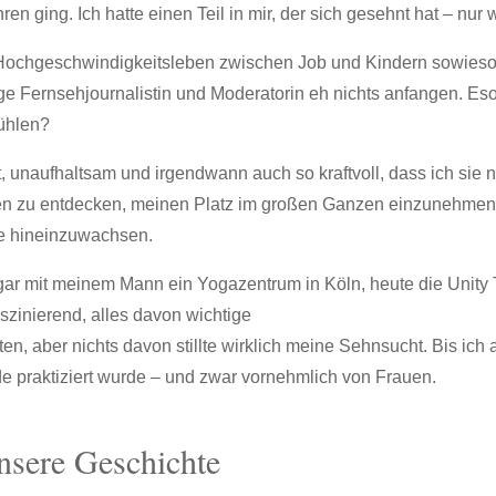
hren ging. Ich hatte einen Teil in mir, der sich gesehnt hat – nur
Hochgeschwindigkeitsleben zwischen Job und Kindern sowieso ni
ge Fernsehjournalistin und Moderatorin eh nichts anfangen. Esot
fühlen?
t, unaufhaltsam und irgendwann auch so kraftvoll, dass ich sie 
gen zu entdecken, meinen Platz im großen Ganzen einzunehmen
te hineinzuwachsen.
sogar mit meinem Mann ein Yogazentrum in Köln, heute die Unit
zinierend, alles davon wichtige
iten, aber nichts davon stillte wirklich meine Sehnsucht. Bis ic
de praktiziert wurde – und zwar vornehmlich von Frauen.
nsere Geschichte