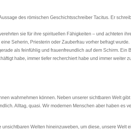
 Aussage des römischen Geschichtsschreiber Tacitus. Er schrei
rehrten sie für ihre spirituellen Fähigkeiten – und achteten ihr
ine Seherin, Priesterin oder Zauberfrau vorher befragt wurde
rade als feinfühlig und frauenfreundlich auf dem Schirm. Ein Bi
äftigt habe, immer tiefer recherchiert habe und immer weiter z
 Sinnen wahrnehmen können. Neben unserer sichtbaren Welt gibt
ändlich. Alltag, quasi. Wir modernen Menschen aber haben es ver
ese unsichtbaren Welten hineinzuweben, um diese, unsere Welt