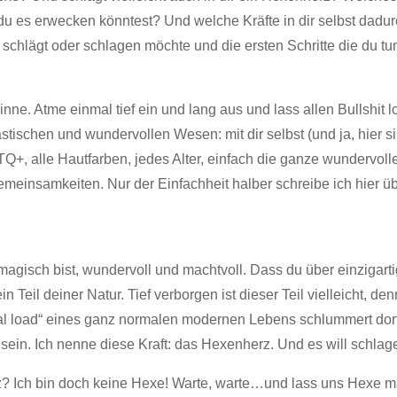
n du es erwecken könntest? Und welche Kräfte in dir selbst da
 schlägt oder schlagen möchte und die ersten Schritte die du t
inne. Atme einmal tief ein und lang aus und lass allen Bullshit l
astischen und wundervollen Wesen: mit dir selbst (und ja, hier si
+, alle Hautfarben, jedes Alter, einfach die ganze wundervoll
meinsamkeiten. Nur der Einfachheit halber schreibe ich hier 
magisch bist, wundervoll und machtvoll. Dass du über einzigartig
 Teil deiner Natur. Tief verborgen ist dieser Teil vielleicht, d
al load“ eines ganz normalen modernen Lebens schlummert dort 
dig sein. Ich nenne diese Kraft: das Hexenherz. Und es will schlag
? Ich bin doch keine Hexe! Warte, warte…und lass uns Hexe mal